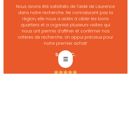
Nous avons été satisfaits de l’aide de Laurence
dans notre recherche. Ne connaissant pas la
région, elle nous a aidés à cibler les bons
quartiers et a organisé plusieurs visites qui
nous ont permis d’affiner et confirmer nos
critères de recherche. Un appui précieux pour
notre premier achat!
Sarah C.





The best team ever. They helped me relocate
from Morocco to France. They are super friendly,
reactive and helpful throughout the whole
relocation process.
I highly recommend them for people wanting to
relocate because they will save you all the
headaches and time of settling in.