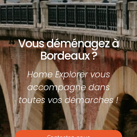
Vous déménagez à
Bordeaux ?
Home Explorer vous
accompagne dans
toutes vos démarches !