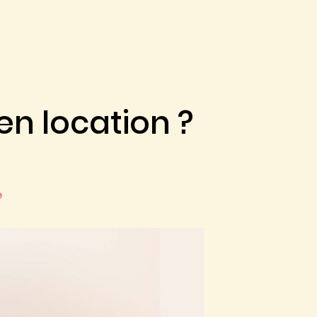
n location ?
e