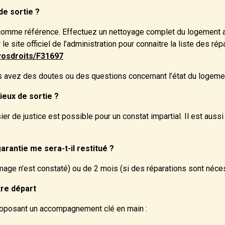
de sortie ?
e comme référence. Effectuez un nettoyage complet du logement a
 site officiel de l’administration pour connaitre la liste des répa
/vosdroits/F31697
us avez des doutes ou des questions concernant l’état du logement
lieux de sortie ?
ier de justice est possible pour un constat impartial. Il est auss
antie me sera-t-il restitué ?
mage n’est constaté) ou de 2 mois (si des réparations sont néces
re départ
proposant un accompagnement clé en main :