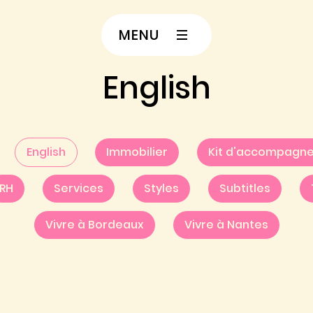
MENU
English
English
Immobilier
Kit d'accompagn
RH
Services
Styles
Subtitles
Vivre à Bordeaux
Vivre à Nantes