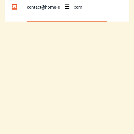
contact@home-explorer.com
ENVOYER UN MESSAGE
Article précédent
Article suivant